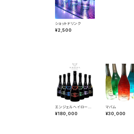
ショットドリンク
¥2,500
エンジェルヘイロー各
マバム
種
¥180,000
¥30,000