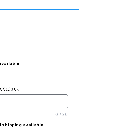
available
入ください。
0
/
30
l shipping available