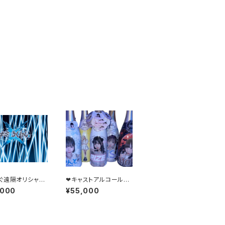
ぐ遠隔オリシャン
❤︎‬キャストアルコールオ
リシャン❤︎‬
,000
¥55,000