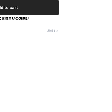
d to cart
にお住まいの方向け
通報する